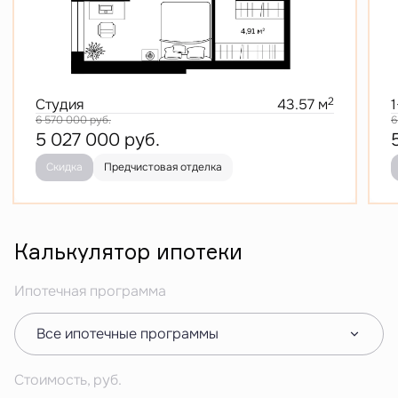
2
Студия
43.57 м
6 570 000
руб.
6
5 027 000
руб.
Скидка
Предчистовая отделка
Калькулятор ипотеки
Ипотечная программа
Все ипотечные программы
Стоимость, руб.