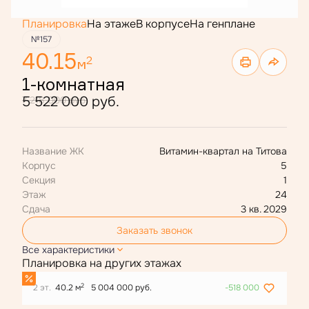
Планировка
На этаже
В корпусе
На генплане
№157
40.15
2
м
1-комнатная
5 522 000 руб.
7 218 000 руб.
Название ЖК
Витамин-квартал на Титова
Корпус
5
Секция
1
Этаж
24
Сдача
3 кв. 2029
Заказать звонок
Все характеристики
Планировка на других этажах
2
2 эт.
40.2 м
5 004 000 руб.
-518 000