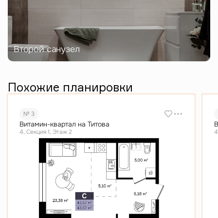
Второй санузел
Похожие планировки
№ 3
Витамин-квартал на Титова
В
4, Секция 1, Этаж 2
4