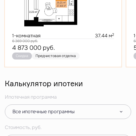
2
1-комнатная
37.44 м
6 369 000
руб.
6
4 873 000
руб.
Скидка
Предчистовая отделка
Калькулятор ипотеки
Ипотечная программа
Все ипотечные программы
Стоимость, руб.