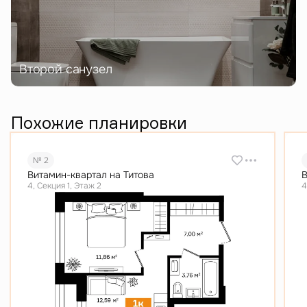
Второй санузел
Похожие планировки
№ 2
Витамин-квартал на Титова
В
4, Секция 1, Этаж 2
4