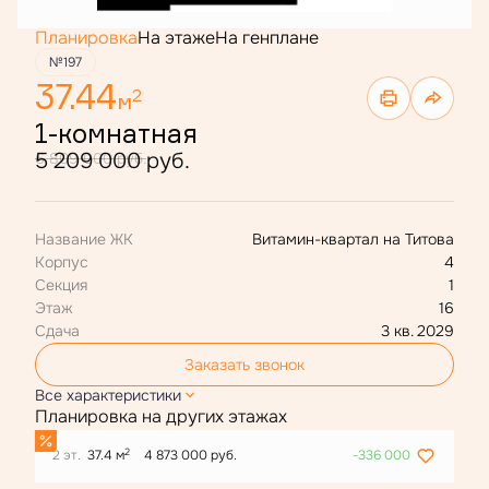
Планировка
На этаже
На генплане
№197
37.44
2
м
1-комнатная
5 209 000 руб.
6 809 000 руб.
Название ЖК
Витамин-квартал на Титова
Корпус
4
Секция
1
Этаж
16
Сдача
3 кв. 2029
Заказать звонок
Все характеристики
Планировка на других этажах
2
2 эт.
37.4 м
4 873 000 руб.
-336 000