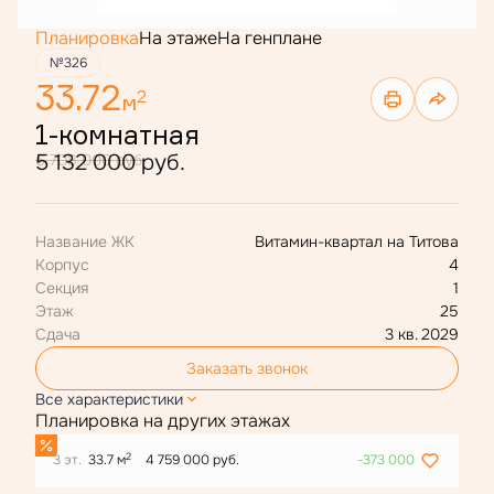
Планировка
На этаже
На генплане
№326
33.72
2
м
1-комнатная
5 132 000 руб.
6 708 000 руб.
Название ЖК
Витамин-квартал на Титова
Корпус
4
Секция
1
Этаж
25
Сдача
3 кв. 2029
Заказать звонок
Все характеристики
Планировка на других этажах
2
3 эт.
33.7 м
4 759 000 руб.
-373 000