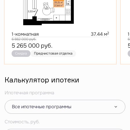
2
1-комнатная
37.44 м
6 882 000
руб.
6
5 265 000
руб.
Скидка
Предчистовая отделка
Калькулятор ипотеки
Ипотечная программа
Все ипотечные программы
Стоимость, руб.