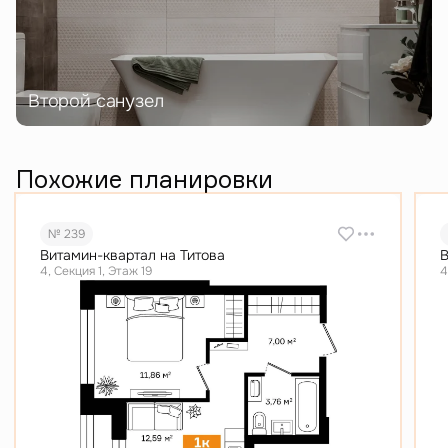
Второй санузел
Похожие планировки
№ 239
Витамин-квартал на Титова
В
4, Секция 1, Этаж 19
4