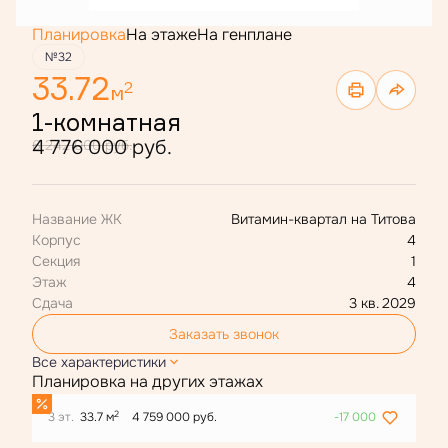
Планировка
На этаже
На генплане
№32
33.72
2
м
1-комнатная
4 776 000 руб.
6 242 000 руб.
Название ЖК
Витамин-квартал на Титова
Корпус
4
Секция
1
Этаж
4
Сдача
3 кв. 2029
Заказать звонок
Все характеристики
Планировка на других этажах
2
3 эт.
33.7 м
4 759 000 руб.
-17 000