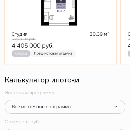
2
Студия
30.39 м
5 758 000
руб.
5
4 405 000
руб.
Скидка
Предчистовая отделка
Калькулятор ипотеки
Ипотечная программа
Все ипотечные программы
Стоимость, руб.