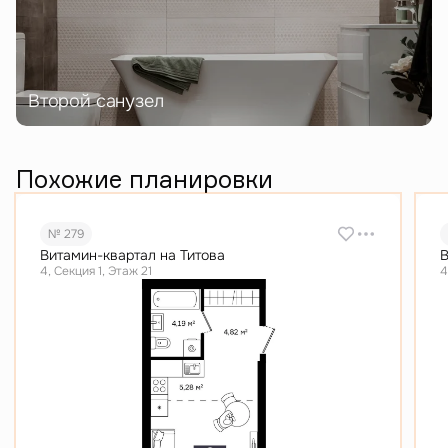
Второй санузел
Похожие планировки
№ 279
Витамин-квартал на Титова
В
4, Секция 1, Этаж 21
4