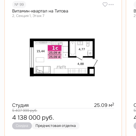
№ 99
Витамин-квартал на Титова
В
2, Секция 1, Этаж 7
2
2
Студия
25.09 м
5 407 999
руб.
5
4 138 000
руб.
Скидка
Предчистовая отделка