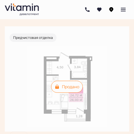
2
Студия
26 м
Цена по запросу
Предчистовая отделка
Продано