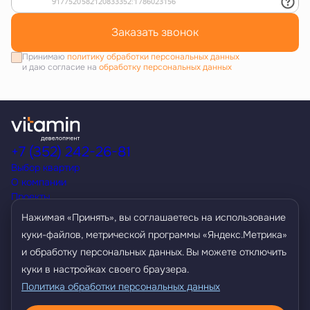
Заказать звонок
Принимаю
политику обработки персональных данных
и даю согласие на
обработку персональных данных
+7 (352) 242-26-81
Выбор квартир
О компании
Проекты
Акции
Нажимая «Принять», вы соглашаетесь на использование
Способы покупки
куки-файлов, метрической программы «Яндекс.Метрика»
Условия кредитования
и обработку персональных данных. Вы можете отключить
Контакты
Агентам
куки в настройках своего браузера.
Политика обработки персональных данных
Политика обработки персональных данных