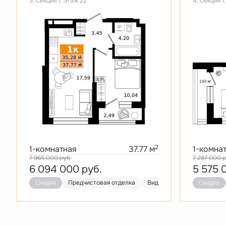
3, Секция 1, Этаж 22
4, Секция 1
2
1-комнатная
37.77 м
1-комна
7 965 000
руб.
7 287 000
р
6 094 000
руб.
5 575
Скидка
Предчистовая отделка
Видовая
Кухня-гостин
Скидка