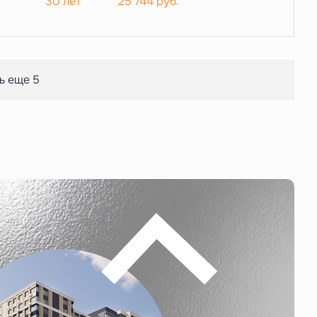
30 лет
25 744
руб.
ь еще 5