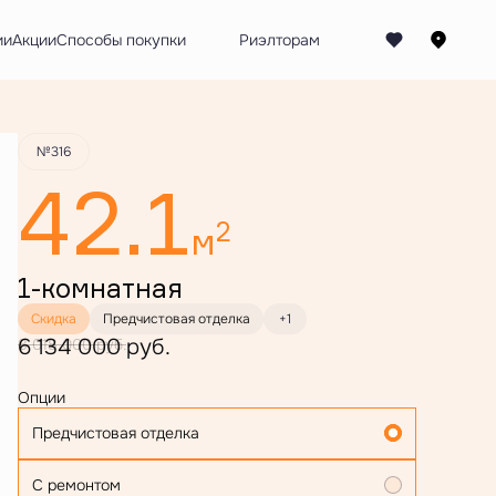
Забронировать
ии
Акции
Способы покупки
№316
42.1
2
м
1-комнатная
Скидка
Предчистовая отделка
+1
6 134 000 руб.
8 018 000 руб.
Опции
Предчистовая отделка
С ремонтом