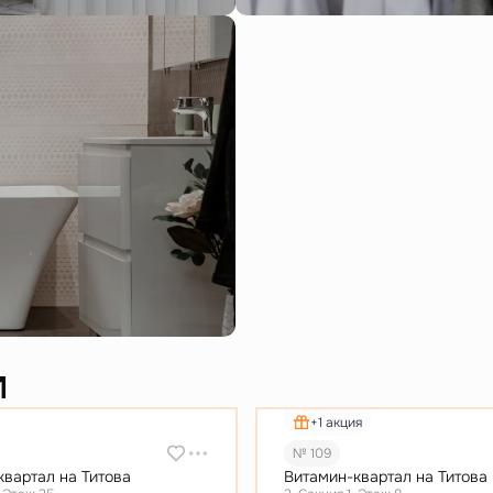
и
+1 акция
№ 109
квартал на Титова
Витамин-квартал на Титова