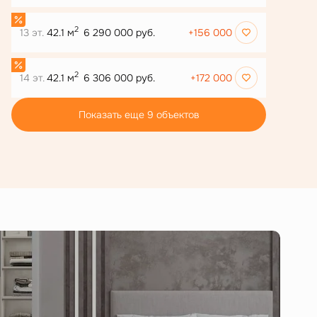
2
13 эт.
42.1 м
6 290 000 руб.
+156 000
2
14 эт.
42.1 м
6 306 000 руб.
+172 000
Показать еще 9 объектов