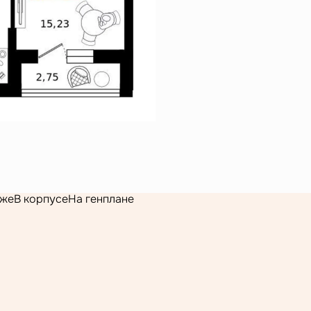
аже
В корпусе
На генплане