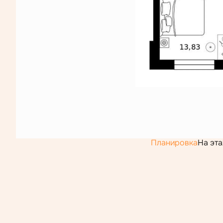
Планировка
На эт