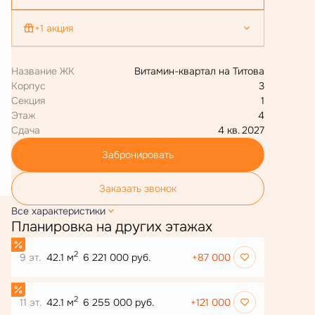
+1 акция
Ипотека 4,4 % для всех
Название ЖК
Витамин-квартал на Титова
Корпус
3
Секция
1
Этаж
4
Сдача
4 кв. 2027
Забронировать
Заказать звонок
Все характеристики
Планировка на других этажах
2
9 эт.
42.1 м
6 221 000 руб.
+87 000
2
11 эт.
42.1 м
6 255 000 руб.
+121 000