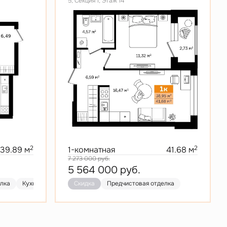
5, Секция 1, Этаж 14
2
2
39.89 м
1-комнатная
41.68 м
7 273 000
руб.
5 564 000
руб.
елка
Кухня-гостиная
Скидка
Скидка
Предчистовая отделка
Предчистовая отделка
Кухня-гост