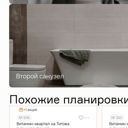
Второй санузел
Похожие планировк
+1 акция
№ 535
№ 322
Витамин-квартал на Титова
Витамин-