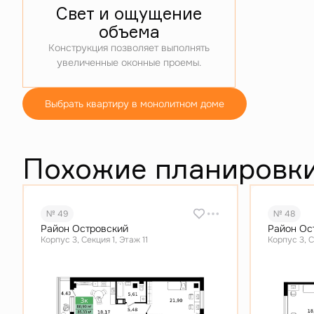
Свет и ощущение
объема
Конструкция позволяет выполнять
увеличенные оконные проемы.
Выбрать квартиру в монолитном доме
Похожие планировк
№ 49
№ 48
Район Островский
Район Ос
Корпус 3, Секция 1, Этаж 11
Корпус 3, С