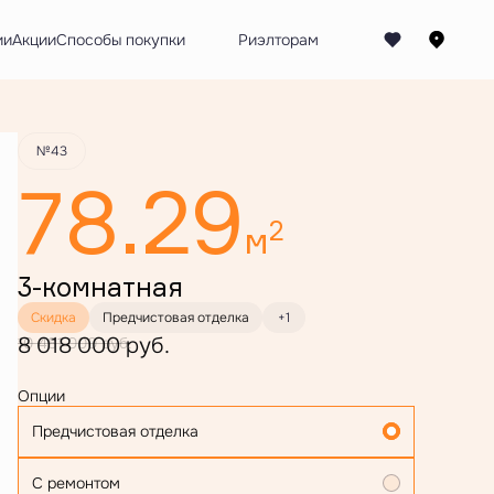
Забронировать
ии
Акции
Способы покупки
№43
78.29
2
м
3-комнатная
Скидка
Предчистовая отделка
+1
8 018 000 руб.
10 481 000 руб.
Опции
Предчистовая отделка
С ремонтом