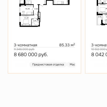
2
3-комнатная
85.33 м
3-комна
11 346 000
руб.
10 512 000
8 680 000
руб.
8 042
В ипотеку от 41 581 руб./мес.
В ипотеку о
Скидка
Предчистовая отделка
Мастер-спальня
Скидка
Кухня