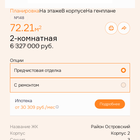
Планировка
На этаже
В корпусе
На генплане
№148
72.21
2
м
2-комнатная
6 327 000 руб.
8 270 000 руб.
Опции
Предчистовая отделка
С ремонтом
Ипотека
Подробнее
от 30 309 руб./мес
Название ЖК
Район Островский
Корпус
Корпус 2
Секция
3