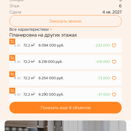
Этаж
6
Сдача
4 кв. 2027
Заказать звонок
Все характеристики
Планировка на других этажах
2
2 эт.
72.2 м
6 094 000 руб.
-233 000
2
3 эт.
72.2 м
6 218 000 руб.
-109 000
2
4 эт.
72.2 м
6 254 000 руб.
-73 000
2
5 эт.
72.2 м
6 290 000 руб.
-37 000
Показать еще 8 объектов