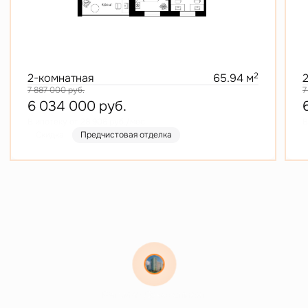
2
2-комнатная
65.94 м
7 887 000
руб.
7
6 034 000
руб.
В ипотеку от 28 906 руб./мес.
В
Скидка
Предчистовая отделка
Витамин Девелопмент