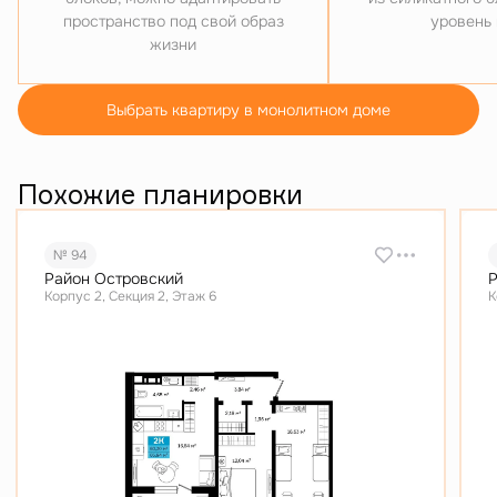
пространство под свой образ
уровень
жизни
Выбрать квартиру в монолитном доме
Похожие планировки
№ 94
Район Островский
Р
Корпус 2, Секция 2, Этаж 6
К