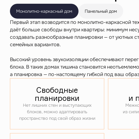
Монолитно-каркасный дом
Панельный дом
Первый этап возводится по монолитно-каркасной те
даёт больше свободы внутри квартиры: минимум нес
создавать разнообразные планировки — от уютных с
семейных вариантов.
Высокий уровень звукоизоляции обеспечивают перег
блока. В таких домах тишина становится неотъемлемо
а планировка — по-настоящему гибкой под ваш образ
Свободные
планировки
и 
Нет лишних стен и выступающих
Межко
блоков, можно адаптировать
из сили
пространство под свой образ жизни