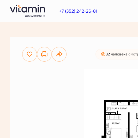
7 468 000 руб.
2
2-комнатная
62.16 м
+7 (352) 242-26-81
5 714 000 руб.
Ипот
32 человекa
смот