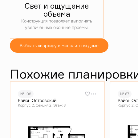
Свет и ощущение
объема
Конструкция позволяет выполнять
увеличенные оконные проемы.
Выбрать квартиру в монолитном доме
Похожие планировк
№ 108
№ 67
Район Островский
Район Ос
Корпус 2, Секция 2, Этаж 8
Корпус 2, С