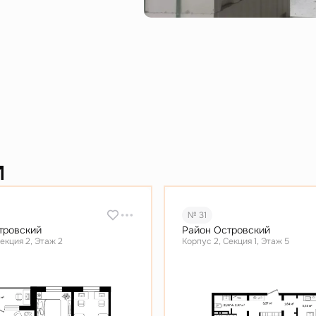
и
№ 31
тровский
Район Островский
екция 2, Этаж 2
Корпус 2, Секция 1, Этаж 5