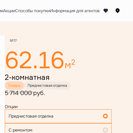
Забронировать
ии
Акции
Способы покупки
№17
62.16
2
м
2-комнатная
Скидка
Предчистовая отделка
5 714 000 руб.
7 468 000 руб.
Опции
Предчистовая отделка
С ремонтом