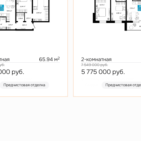
2
тная
65.94 м
2-комнатная
уб.
7 549 000
руб.
 000
руб.
5 775 000
руб.
т 26 338 руб./мес.
В ипотеку от 27 665 руб./мес.
Предчистовая отделка
Скидка
Предчистовая отд