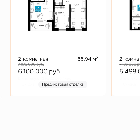
2
2-комнатная
65.94 м
2-комна
7 973 000
руб.
7 186 000
р
6 100 000
руб.
5 498
В ипотеку от 29 222 руб./мес.
В ипотеку о
Скидка
Предчистовая отделка
Скидка