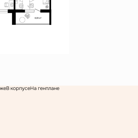
аже
В корпусе
На генплане