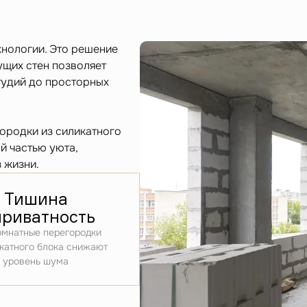
хнологии. Это решение
ущих стен позволяет
тудий до просторных
ородки из силикатного
й частью уюта,
 жизни.
Тишина
приватность
мнатные перегородки
катного блока снижают
уровень шума