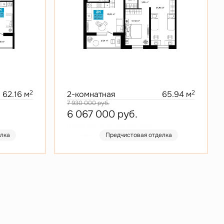
2
2
62.16 м
2-комнатная
65.94 м
7 930 000
руб.
6 067 000
руб.
В ипотеку от 29 064 руб./мес.
елка
Скидка
Предчистовая отделка