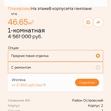
Планировка
На этаже
В корпусе
На генплане
№16
46.65
2
м
1-комнатная
4 561 000 руб.
5 961 000 руб.
Опции
Предчистовая отделка
С ремонтом
Ипотека
Подробнее
от 21 850 руб./мес
Название ЖК
Район Островский
Корпус
Корпус 2
Секция
1