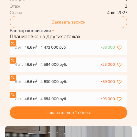
Этаж
3
Сдача
4 кв. 2027
Заказать звонок
Все характеристики
Планировка на других этажах
2
2 эт.
46.6 м
4 473 000 руб.
-88 000
2
4 эт.
46.6 м
4 584 000 руб.
+23 000
2
6 эт.
46.6 м
4 630 000 руб.
+69 000
2
7 эт.
46.6 м
4 654 000 руб.
+93 000
Показать еще 1 объект