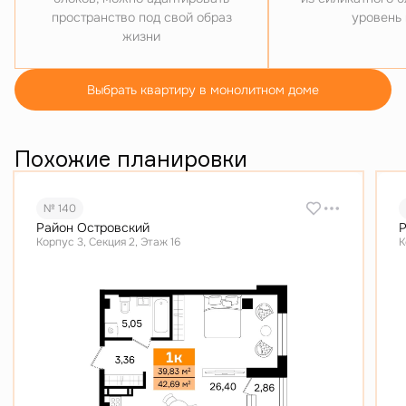
пространство под свой образ
уровень
жизни
Выбрать квартиру в монолитном доме
Похожие планировки
№ 140
Район Островский
Р
Корпус 3, Секция 2, Этаж 16
К