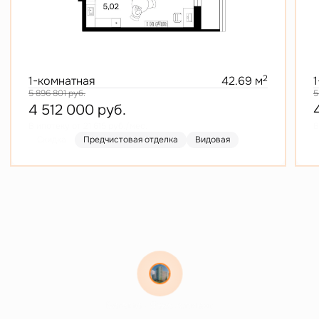
2
1-комнатная
42.69 м
5 896 801
руб.
5
4 512 000
руб.
В ипотеку от 21 615 руб./мес.
В
Скидка
Предчистовая отделка
Видовая
Витамин Девелопмент