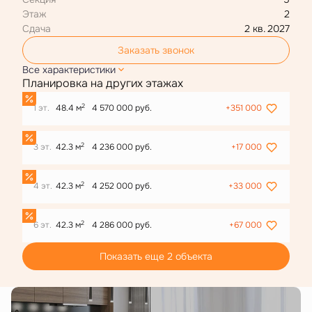
Этаж
2
Сдача
2 кв. 2027
Заказать звонок
Все характеристики
Планировка на других этажах
2
1 эт.
48.4 м
4 570 000 руб.
+351 000
2
3 эт.
42.3 м
4 236 000 руб.
+17 000
2
4 эт.
42.3 м
4 252 000 руб.
+33 000
2
6 эт.
42.3 м
4 286 000 руб.
+67 000
Показать еще 2 объектa