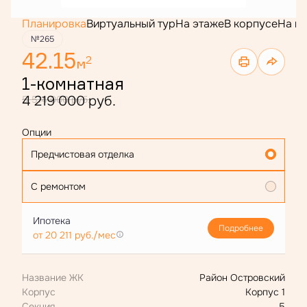
Планировка
Виртуальный тур
На этаже
В корпусе
На г
№265
42.15
2
м
1-комнатная
4 219 000 руб.
5 514 000 руб.
Опции
Предчистовая отделка
С ремонтом
Ипотека
Подробнее
от 20 211 руб./мес
Название ЖК
Район Островский
Корпус
Корпус 1
Секция
5