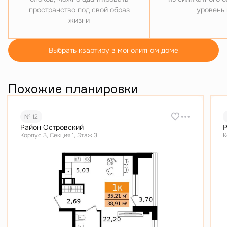
пространство под свой образ
уровень
жизни
Выбрать квартиру в монолитном доме
Похожие планировки
№ 12
Район Островский
Р
Корпус 3, Секция 1, Этаж 3
К