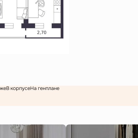
аже
В корпусе
На генплане