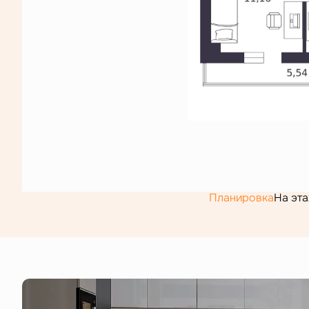
Планировка
На эт