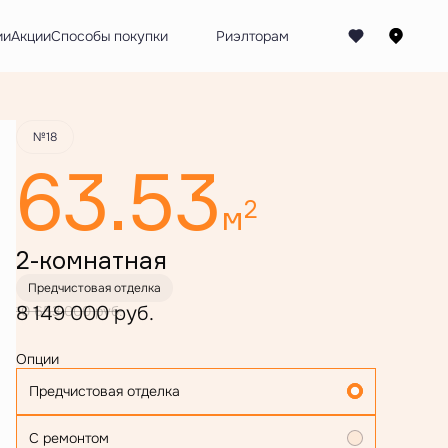
Забронировать
ии
Акции
Способы покупки
№18
63.53
2
м
2-комнатная
Предчистовая отделка
8 149 000 руб.
10 653 000 руб.
Опции
Предчистовая отделка
С ремонтом